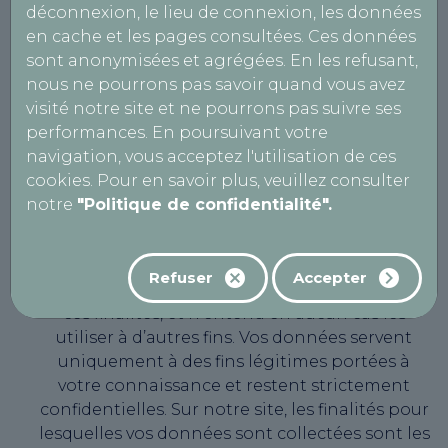
modifiée, relative à l’informatique, aux fichiers
déconnexion, le lieu de connexion, les données
et aux libertés (dite « Loi Informatique et
en cache et les pages consultées. Ces données
Libertés ») et du Règlement (UE) n° 2016/679 du
sont anonymisées et agrégées. En les refusant,
27 avril 2016 dit « Règlement général sur la
nous ne pourrons pas savoir quand vous avez
protection des données » (ou « RGDP »). Cette
visité notre site et ne pourrons pas suivre ses
politique décrit la manière dont AutoBilan-
performances. En poursuivant votre
Systems s’engage à collecter, utiliser et
navigation, vous acceptez l'utilisation de ces
protéger vos données personnelles.
cookies. Pour en savoir plus, veuillez consulter
notre
"Politique de confidentialité".
Pourquoi vos données sont-elles
collectées ?
AutoBilan-Systems s’engage à traiter vos
Refuser
Accepter
données personnelles dans le strict respect de
ces finalités, et n’entend en aucun cas les
utiliser à d’autres fins. Vos données servent
uniquement à des fins légitimes portées à
votre connaissance et restent strictement
confidentielles. Sur notre site, les finalités pour
lesquelles vos données sont collectées sont les