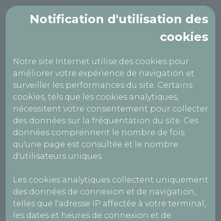
Notification d'utilisation des
cookies
TECHNICONTROLE
Notre site Internet utilise des cookies pour
CEPOY
améliorer votre expérience de navigation et
surveiller les performances du site. Certains
cookies, tels que les cookies analytiques,
Politique RGPD
nécessitent votre consentement pour collecter
des données sur la fréquentation du site. Ces
données comprennent le nombre de fois
DONNÉES PERSONNELLES
qu'une page est consultée et le nombre
d'utilisateurs uniques.
Politique de confidentialité
AutoBilan-Systems s’engage à ce que la
Les cookies analytiques collectent uniquement
collecte et le traitement de vos données
des données de connexion et de navigation,
personnelles effectués à partir du site soient
telles que l'adresse IP affectée à votre terminal,
conformes à la loi n° 78-17 du 6 janvier 1978
les dates et heures de connexion et de